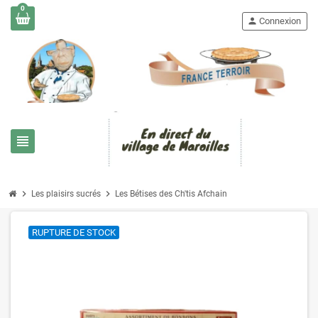
0
person
Connexion
view_headline
chevron_right
chevron_right
Les plaisirs sucrés
Les Bétises des Ch'tis Afchain
RUPTURE DE STOCK