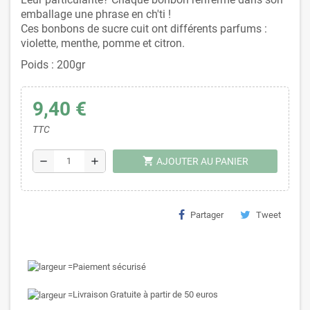
emballage une phrase en ch'ti !
Ces bonbons de sucre cuit ont différents parfums :
violette, menthe, pomme et citron.
Poids : 200gr
9,40 €
TTC
shopping_cart
remove
add
AJOUTER AU PANIER
Partager
Tweet
Paiement sécurisé
Livraison Gratuite à partir de 50 euros