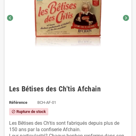
chevron_left
chevron_right
Les Bétises des Ch'tis Afchain
Référence
BCH-AF-01
Rupture de stock
block
Les Bêtises des Ch'tis sont fabriqués depuis plus de
150 ans par la confiserie Afchain.
Leur particularité? Chaque bonbon renferme dans son