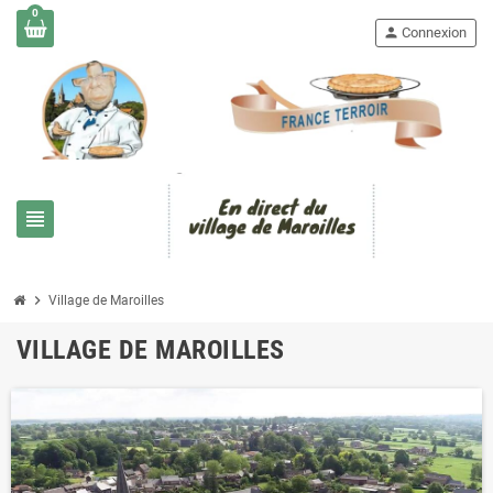
0
person
Connexion
view_headline
chevron_right
Village de Maroilles
VILLAGE DE MAROILLES