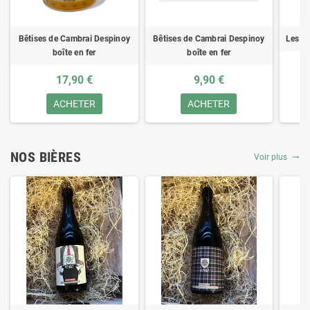
Bêtises de Cambrai Despinoy
Bêtises de Cambrai Despinoy
Les Bé
boîte en fer
boîte en fer
17,90 €
9,90 €
ACHETER
ACHETER
NOS BIÈRES
Voir plus