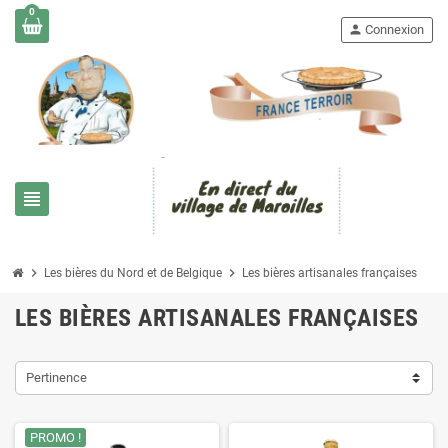
0
person
Connexion
view_headline
chevron_right
chevron_right
Les bières du Nord et de Belgique
Les bières artisanales françaises
LES BIÈRES ARTISANALES FRANÇAISES
Pertinence
PROMO !