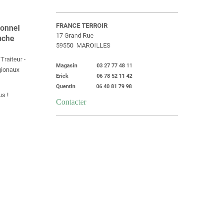
FRANCE TERROIR
ionnel
17 Grand Rue
uche
59550 MAROILLES
Traiteur -
Magasin 03 27 77 48 11
égionaux
Erick 06 78 52 11 42
Quentin 06 40 81 79 98
s !
Contacter