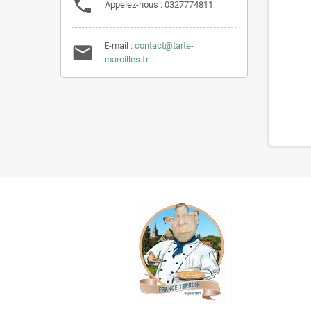

Appelez-nous :
0327774811
E-mail :
contact@tarte-

maroilles.fr