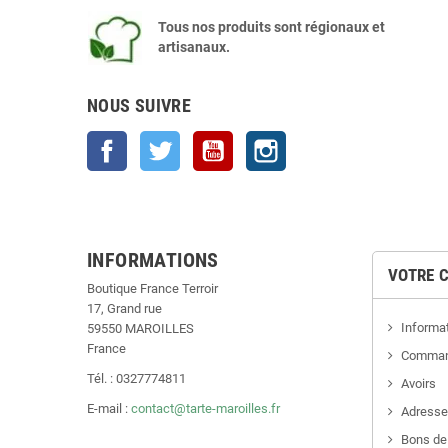
Tous nos produits sont régionaux et
artisanaux.
NOUS SUIVRE
Facebook
Twitter
YouTube
Instagram
INFORMATIONS
VOTRE 
Boutique France Terroir
17, Grand rue
Informa
59550 MAROILLES
France
Comma
Tél. : 0327774811
Avoirs
E-mail :
contact@tarte-maroilles.fr
Adress
Bons de