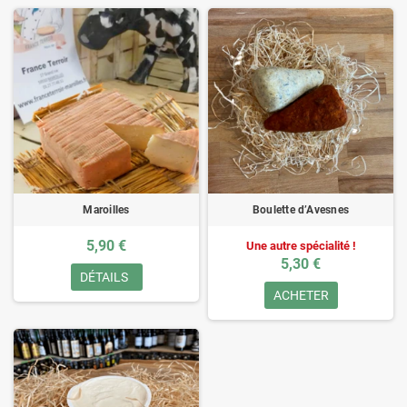
Maroilles
Boulette d’Avesnes
5,90 €
Une autre spécialité !
5,30 €
DÉTAILS
ACHETER