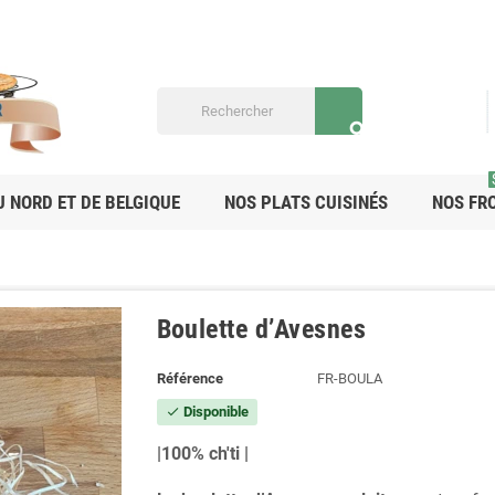
search
U NORD ET DE BELGIQUE
NOS PLATS CUISINÉS
NOS FR
Boulette d’Avesnes
Référence
FR-BOULA
Disponible
check
|100% ch'ti |