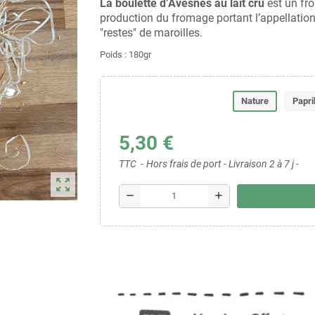
La boulette d’Avesnes au lait cru
est un fro
production du fromage portant l’appellation 
"restes" de maroilles.
Poids : 180gr
Nature
Papri
5,30 €
TTC
Hors frais de port - Livraison 2 à 7 j -
zoom_out_map
remove
add