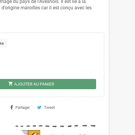
mage du pays de l'Avesnois. Il est lié à la
d’origine maroilles car il est conçu avec les
ka
shopping_cart
AJOUTER AU PANIER
Partager
Tweet