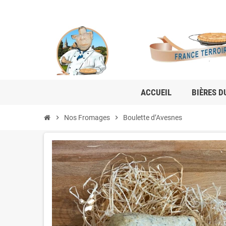
ACCUEIL
BIÈRES D
chevron_right
Nos Fromages
chevron_right
Boulette d’Avesnes