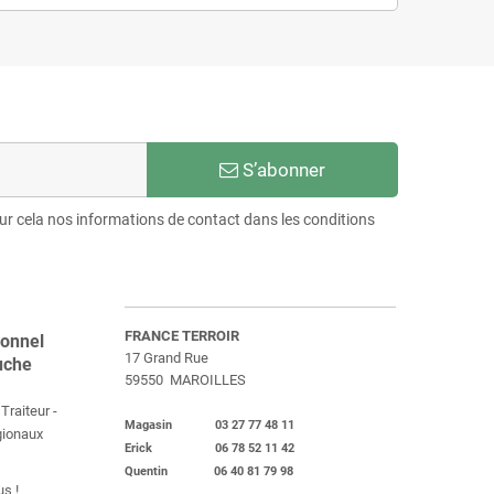
S’abonner
r cela nos informations de contact dans les conditions
FRANCE TERROIR
ionnel
17 Grand Rue
uche
59550 MAROILLES
Traiteur -
Magasin 03 27 77 48 11
égionaux
Erick 06 78 52 11 42
Quentin 06 40 81 79 98
s !