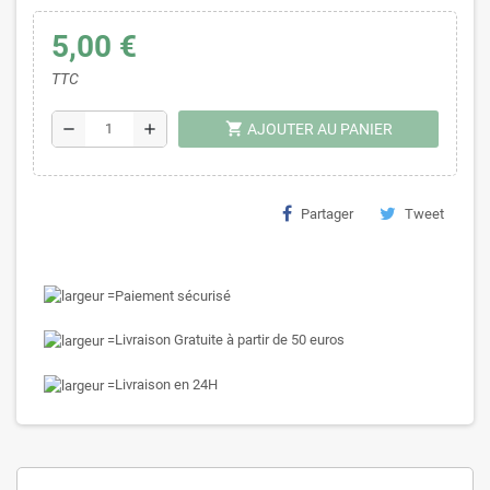
5,00 €
TTC
shopping_cart
remove
add
AJOUTER AU PANIER
Partager
Tweet
Paiement sécurisé
Livraison Gratuite à partir de 50 euros
Livraison en 24H