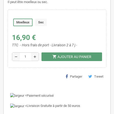
Il peut être moelleux ou sec.
Moelleux
Sec
16,90 €
TTC
Hors frais de port - Livraison 2 à 7 j -
shopping_cart
remove
add
AJOUTER AU PANIER
Partager
Tweet
Paiement sécurisé
Livraison Gratuite à partir de 50 euros