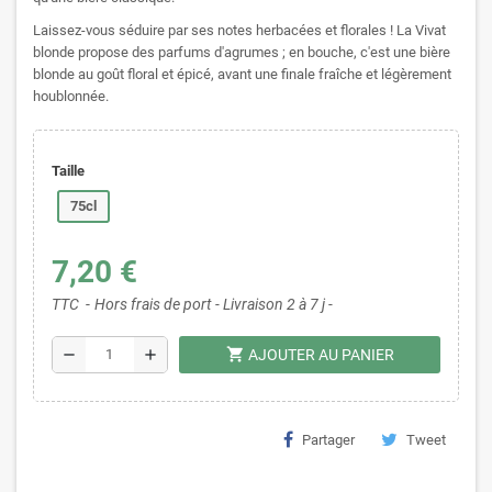
Laissez-vous séduire par ses notes herbacées et florales ! La Vivat
blonde propose des parfums d'agrumes ; en bouche, c'est une bière
blonde au goût floral et épicé, avant une finale fraîche et légèrement
houblonnée.
Taille
75cl
7,20 €
TTC
Hors frais de port - Livraison 2 à 7 j -
shopping_cart
remove
add
AJOUTER AU PANIER
Partager
Tweet