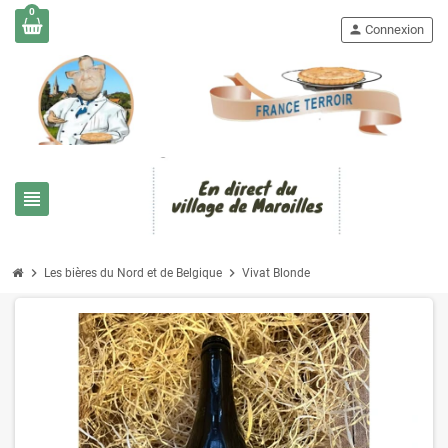
0
person
Connexion
view_headline
chevron_right
chevron_right
Les bières du Nord et de Belgique
Vivat Blonde