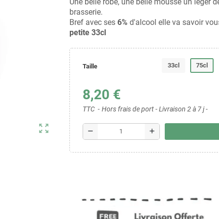
Une belle robe, une belle mousse un léger dé
brasserie.
Bref avec ses
6%
d'alcool elle va savoir vo
petite 33cl
33cl
75cl
Taille
8,20 €
TTC
Hors frais de port - Livraison 2 à 7 j -
zoom_out_map
remove
add