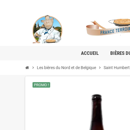
ACCUEIL
BIÈRES D
chevron_right
Les bières du Nord et de Belgique
chevron_right
Saint Humbert 
PROMO !