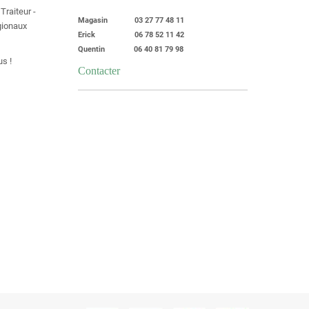
Traiteur -
Magasin 03 27 77 48 11
égionaux
Erick 06 78 52 11 42
Quentin 06 40 81 79 98
s !
Contacter