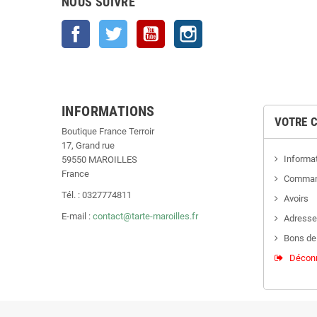
NOUS SUIVRE
Facebook
Twitter
YouTube
Instagram
INFORMATIONS
VOTRE 
Boutique France Terroir
17, Grand rue
Informa
59550 MAROILLES
France
Comma
Tél. : 0327774811
Avoirs
E-mail :
contact@tarte-maroilles.fr
Adress
Bons de
Décon