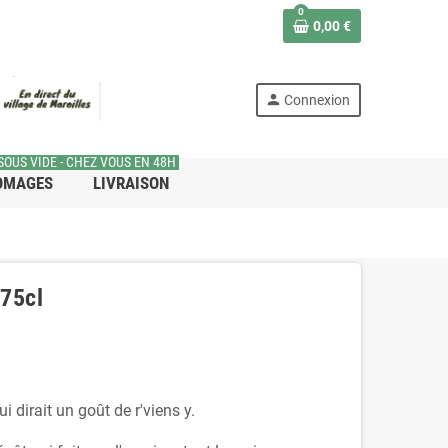
0
0,00 €
person
Connexion
SOUS VIDE - CHEZ VOUS EN 48H
OMAGES
LIVRAISON
 75cl
 dirait un goût de r'viens y.