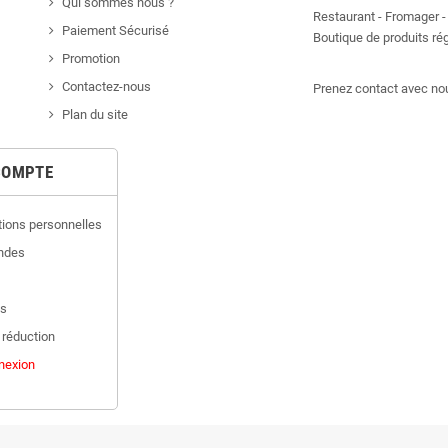
Qui sommes nous ?
Restaurant - Fromager - 
Paiement Sécurisé
Boutique de produits r
Promotion
Contactez-nous
Prenez contact avec nou
Plan du site
COMPTE
tions personnelles
ndes
es
 réduction
nexion