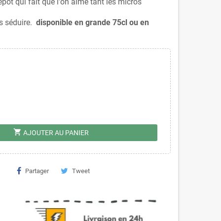
pôt qui fait que l'on aime tant les micros
us séduire.
disponible en grande 75cl ou en
shopping_cart
AJOUTER AU PANIER
Partager
Tweet