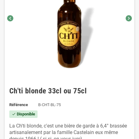
chevron_left
chevron_right
Ch'ti blonde 33cl ou 75cl
Référence
B-CHT-BL-75
Disponible
check
La Ch'ti blonde, c'est une bière de garde à 6,4° brassée
artisanalement par la famille Castelain eux même
depuis 1966 ! ( si si, on vous jure)