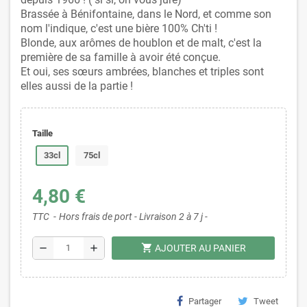
Brassée à Bénifontaine, dans le Nord, et comme son
nom l'indique, c'est une bière 100% Ch'ti !
Blonde, aux arômes de houblon et de malt, c'est la
première de sa famille à avoir été conçue.
Et oui, ses sœurs ambrées, blanches et triples sont
elles aussi de la partie !
Taille
33cl
75cl
4,80 €
TTC
Hors frais de port - Livraison 2 à 7 j -
shopping_cart
remove
add
AJOUTER AU PANIER
Partager
Tweet