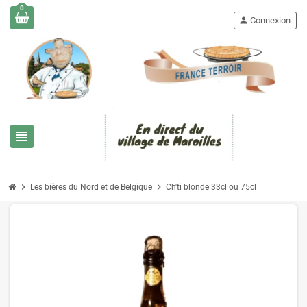
0
person
Connexion
view_headline
chevron_right
chevron_right
Les bières du Nord et de Belgique
Ch'ti blonde 33cl ou 75cl