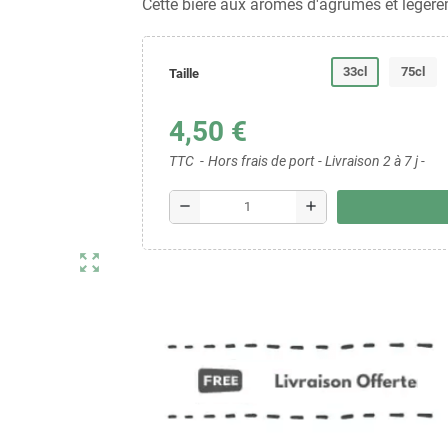
Cette bière aux arômes d'agrumes et légère
33cl
75cl
Taille
4,50 €
TTC
Hors frais de port - Livraison 2 à 7 j -
remove
add
zoom_out_map