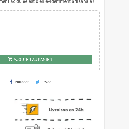
ment acidulée est bien évidemment artisanale !
shopping_cart
AJOUTER AU PANIER
Partager
Tweet