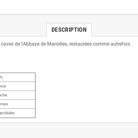
DESCRIPTION
 caves de l'Abbaye de Maroilles, restaurées comme autrefois.
%
nce
nche
umes
acidulée