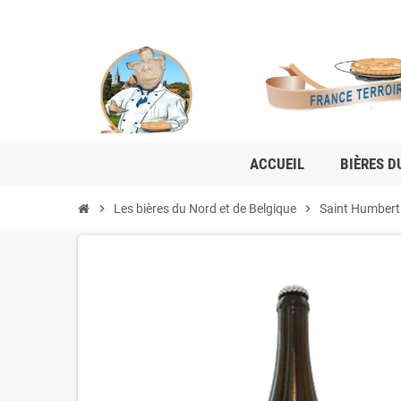
ACCUEIL
BIÈRES D
chevron_right
Les bières du Nord et de Belgique
chevron_right
Saint Humbert 