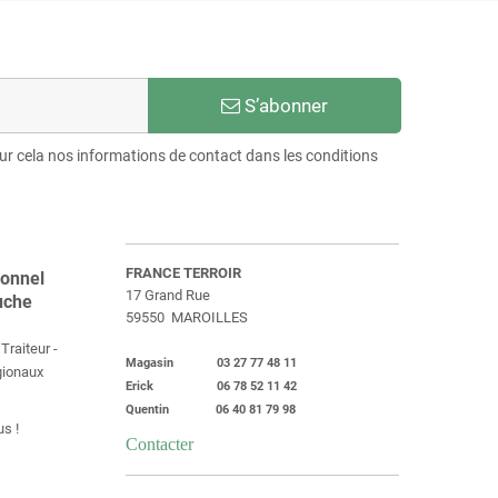
S’abonner
r cela nos informations de contact dans les conditions
FRANCE TERROIR
ionnel
17 Grand Rue
uche
59550 MAROILLES
Traiteur -
Magasin 03 27 77 48 11
égionaux
Erick 06 78 52 11 42
Quentin 06 40 81 79 98
s !
Contacter