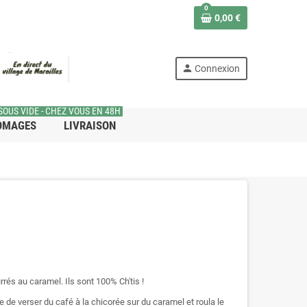
0
0,00 €
person
Connexion
SOUS VIDE - CHEZ VOUS EN 48H
OMAGES
LIVRAISON
és au caramel. Ils sont 100% Ch'tis !
e de verser du café à la chicorée sur du caramel et roula le