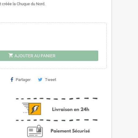
 créée la Chuque du Nord.
shopping_cart
AJOUTER AU PANIER
Partager
Tweet