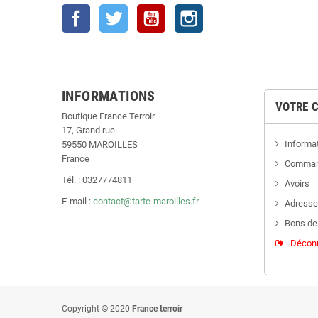
Facebook
Twitter
YouTube
Instagram
INFORMATIONS
VOTRE 
Boutique France Terroir
17, Grand rue
Informa
59550 MAROILLES
France
Comma
Tél. : 0327774811
Avoirs
E-mail :
contact@tarte-maroilles.fr
Adress
Bons de
Décon
Copyright © 2020
France terroir