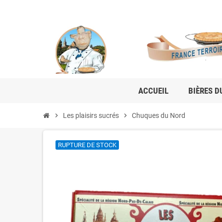
ACCUEIL
BIÈRES D
chevron_right
Les plaisirs sucrés
chevron_right
Chuques du Nord
RUPTURE DE STOCK