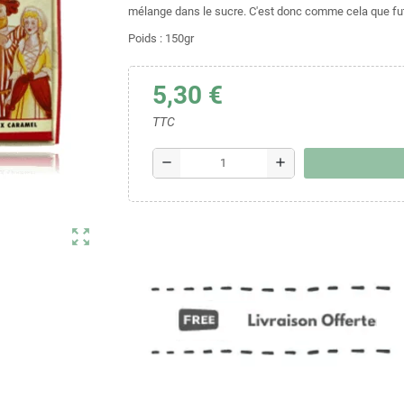
mélange dans le sucre. C'est donc comme cela que fut
Poids : 150gr
5,30 €
TTC
remove
add
zoom_out_map