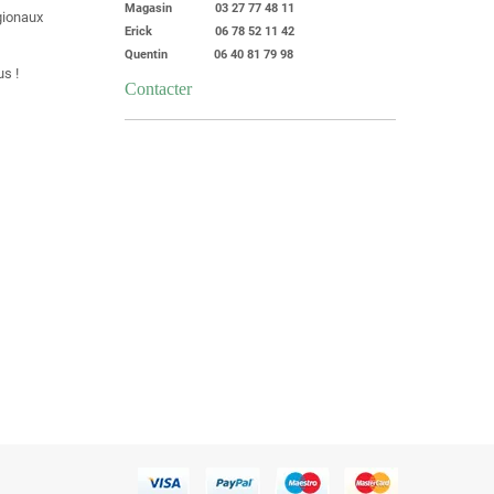
Magasin 03 27 77 48 11
égionaux
Erick 06 78 52 11 42
Quentin 06 40 81 79 98
s !
Contacter