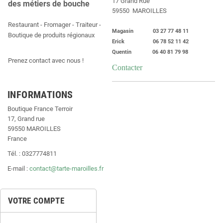
17 Grand Rue
des métiers de bouche
59550 MAROILLES
Restaurant - Fromager - Traiteur -
Magasin 03 27 77 48 11
Boutique de produits régionaux
Erick 06 78 52 11 42
Quentin 06 40 81 79 98
Prenez contact avec nous !
Contacter
INFORMATIONS
Boutique France Terroir
17, Grand rue
59550 MAROILLES
France
Tél. : 0327774811
E-mail :
contact@tarte-maroilles.fr
VOTRE COMPTE