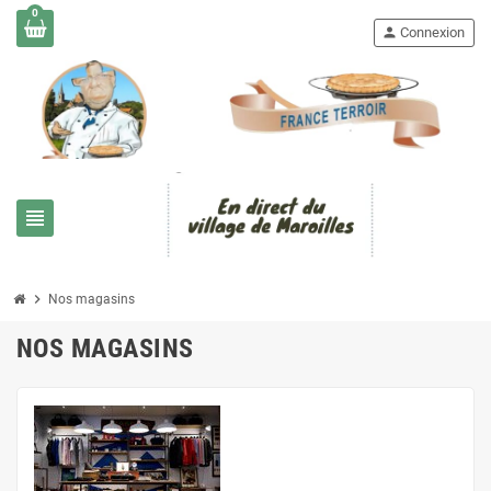
0
person
Connexion
view_headline
chevron_right
Nos magasins
NOS MAGASINS