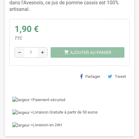
dans l'Avesnois, ce jus de pomme cassis est 100%
artisanal.
1,90 €
TTC
shopping_cart
remove
add
AJOUTER AU PANIER
Partager
Tweet
Paiement sécurisé
Livraison Gratuite à partir de 50 euros
Livraison en 24H