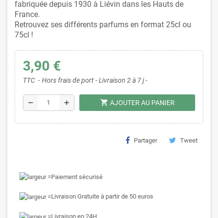
fabriquée depuis 1930 à Liévin dans les Hauts de
France.
Retrouvez ses différents parfums en format 25cl ou
75cl !
3,90 €
TTC
Hors frais de port - Livraison 2 à 7 j -
shopping_cart
remove
add
AJOUTER AU PANIER
Partager
Tweet
Paiement sécurisé
Livraison Gratuite à partir de 50 euros
Livraison en 24H