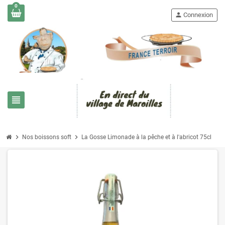
0
person
Connexion
view_headline
chevron_right
chevron_right
Nos boissons soft
La Gosse Limonade à la pêche et à l'abricot 75cl