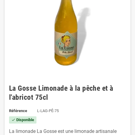
La Gosse Limonade à la pêche et à
l'abricot 75cl
Référence
L-LAG-PÊ-75
Disponible
check
La limonade La Gosse est une limonade artisanale