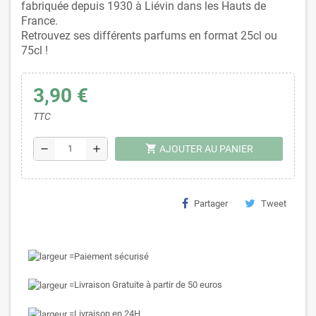
fabriquée depuis 1930 à Liévin dans les Hauts de
France.
Retrouvez ses différents parfums en format 25cl ou
75cl !
3,90 €
TTC
shopping_cart
remove
add
AJOUTER AU PANIER
Partager
Tweet
Paiement sécurisé
Livraison Gratuite à partir de 50 euros
Livraison en 24H