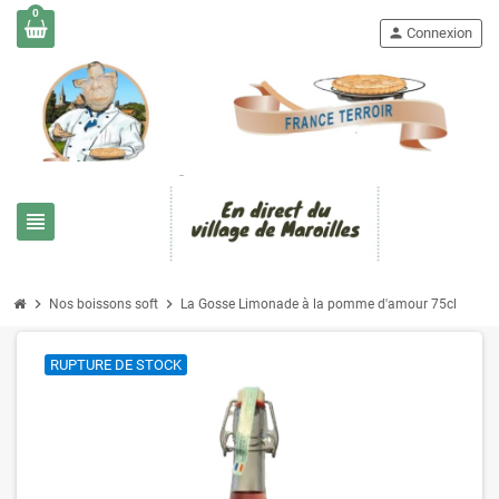
0
person
Connexion
view_headline
chevron_right
chevron_right
Nos boissons soft
La Gosse Limonade à la pomme d'amour 75cl
RUPTURE DE STOCK