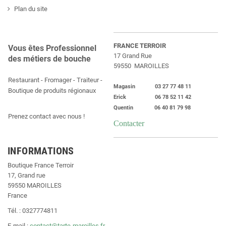
Plan du site
FRANCE TERROIR
Vous êtes Professionnel
17 Grand Rue
des métiers de bouche
59550 MAROILLES
Restaurant - Fromager - Traiteur -
Magasin 03 27 77 48 11
Boutique de produits régionaux
Erick 06 78 52 11 42
Quentin 06 40 81 79 98
Prenez contact avec nous !
Contacter
INFORMATIONS
Boutique France Terroir
17, Grand rue
59550 MAROILLES
France
Tél. : 0327774811
E-mail :
contact@tarte-maroilles.fr