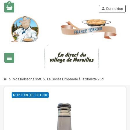
0
person
Connexion
view_headline
chevron_right
chevron_right
Nos boissons soft
La Gosse Limonade à la violette 25cl
RUPTURE DE STOCK