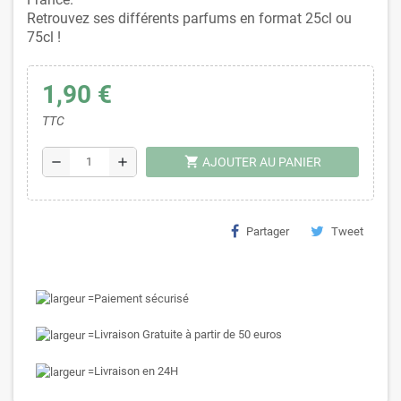
Retrouvez ses différents parfums en format 25cl ou
75cl !
1,90 €
TTC
shopping_cart
remove
add
AJOUTER AU PANIER
Partager
Tweet
Paiement sécurisé
Livraison Gratuite à partir de 50 euros
Livraison en 24H