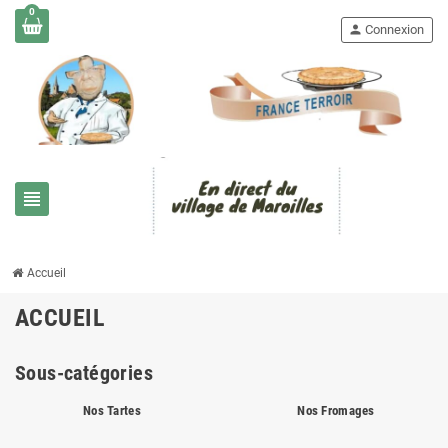
0
person
Connexion
view_headline
Accueil
ACCUEIL
Sous-catégories
Nos Tartes
Nos Fromages