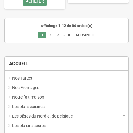
ACHETER
Affichage 1-12 de 86 article(s)
…
1
2
3
8
navigate_next
SUIVANT
ACCUEIL
Nos Tartes
Nos Fromages
Notre fait maison
Les plats cuisinés
Les bières du Nord et de Belgique
Les plaisirs sucrés